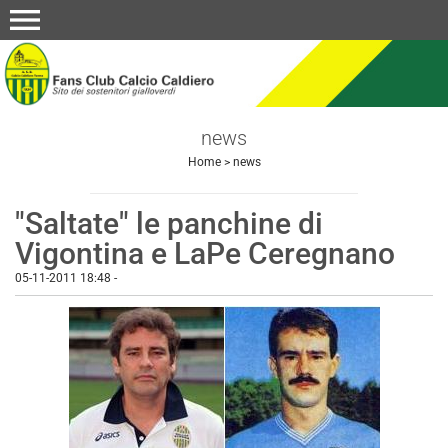
menu
news
Home
>
news
"Saltate" le panchine di
Vigontina e LaPe Ceregnano
05-11-2011 18:48
-