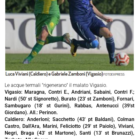
Le acque termali "rigenerano" il malato Vigasio.
Vigasio: Maragna, Contri E., Andriani, Sabaini, Contri F.;
Nardi (50' st Signoretto), Burato (23' st Zamboni), Fornari,
Sambugaro (18' st Gurini), Rabbas, Antenucci (39'st
Giordano). All.: Perinon.
Caldiero: Anderloni; Sacchetto (43' pt Baldani), Colman
Castro, Dall'Ara, Marini, Feliciotto (29' st Paiolo), Viviani,
Negri, Braga (43' st Martone), Santi (13' st Brunazzi),