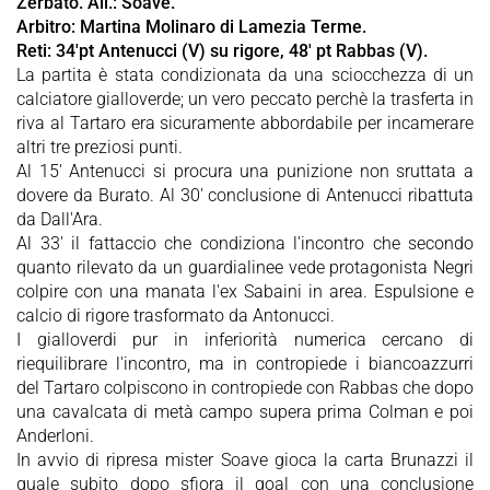
Zerbato. All.: Soave.
Arbitro: Martina Molinaro di Lamezia Terme.
Reti: 34'pt Antenucci (V) su rigore, 48' pt Rabbas (V).
La partita è stata condizionata da una sciocchezza di un
calciatore gialloverde; un vero peccato perchè la trasferta in
riva al Tartaro era sicuramente abbordabile per incamerare
altri tre preziosi punti.
Al 15' Antenucci si procura una punizione non sruttata a
dovere da Burato. Al 30' conclusione di Antenucci ribattuta
da Dall'Ara.
Al 33' il fattaccio che condiziona l'incontro che secondo
quanto rilevato da un guardialinee vede protagonista Negri
colpire con una manata l'ex Sabaini in area. Espulsione e
calcio di rigore trasformato da Antonucci.
I gialloverdi pur in inferiorità numerica cercano di
riequilibrare l'incontro, ma in contropiede i biancoazzurri
del Tartaro colpiscono in contropiede con Rabbas che dopo
una cavalcata di metà campo supera prima Colman e poi
Anderloni.
In avvio di ripresa mister Soave gioca la carta Brunazzi il
quale subito dopo sfiora il goal con una conclusione