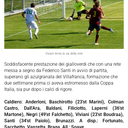
Viviani tenta la via della rete
Soddisfacente prestazione dei gialloverdi che con una rete
messa a segno da Federico Santi in avvio di partita,
superano gli azulgranata del Villafranca, formazione che
due settimane prima ci aveva estromesso dalla Coppa
Italia, sia pur dopo i calci di rigore.
Caldiero: Anderloni, Baschirotto (23'st Marini), Colman
Castro, Dall'Ara, Baldani, Filiciotto, Laperni (36'st
Martone), Negri (49'st Falchetto), Viviani (23'st Boudraa),
Santi (34'st Paiolo), Brunazzi. A disp.: Fortunato,
Sacchetto, Vanzetta, Braga. All.: Soave