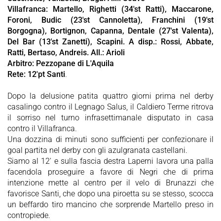
Villafranca: Martello, Righetti (34'st Ratti), Maccarone,
Foroni, Budic (23'st Cannoletta), Franchini (19'st
Borgogna), Bortignon, Capanna, Dentale (27'st Valenta),
Del Bar (13'st Zanetti), Scapini. A disp.: Rossi, Abbate,
Ratti, Bertaso, Andreis. All.: Arioli
Arbitro: Pezzopane di L'Aquila
Rete: 12'pt Santi
.
Dopo la delusione patita quattro giorni prima nel derby
casalingo contro il Legnago Salus, il Caldiero Terme ritrova
il sorriso nel turno infrasettimanale disputato in casa
contro il Villafranca.
Una dozzina di minuti sono sufficienti per confezionare il
goal partita nel derby con gli azulgranata castellani.
Siamo al 12' e sulla fascia destra Laperni lavora una palla
facendola proseguire a favore di Negri che di prima
intenzione mette al centro per il velo di Brunazzi che
favorisce Santi, che dopo una piroetta su se stesso, scocca
un beffardo tiro mancino che sorprende Martello preso in
contropiede.