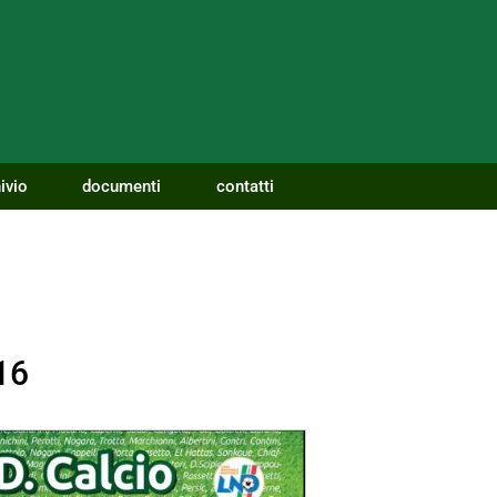
ivio
documenti
contatti
16