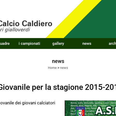
quadre
i campionati
gallery
news
arch
news
Home
>
news
e Giovanile per la stagione 2015-20
iovanile dei giovani calciatori