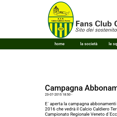
home
la società
le s
Campagna Abboname
23-07-2015 18:50
-
E´ aperta la campagna abbonamenti 
2016 che vedrà il Calcio Caldiero Ter
Campionato Regionale Veneto d´Ecce