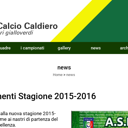
quadre
i campionati
gallery
news
arch
news
Home
>
news
nti Stagione 2015-2016
alla nuova stagione 2015-
me ai nastri di partenza del
llenza.