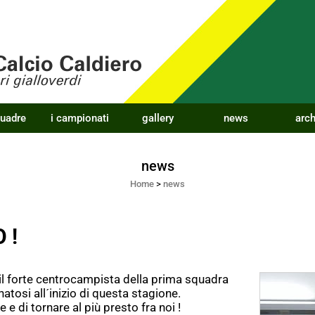
quadre
i campionati
gallery
news
arch
news
Home
>
news
 !
 il forte centrocampista della prima squadra
tosi all´inizio di questa stagione.
 e di tornare al più presto fra noi !