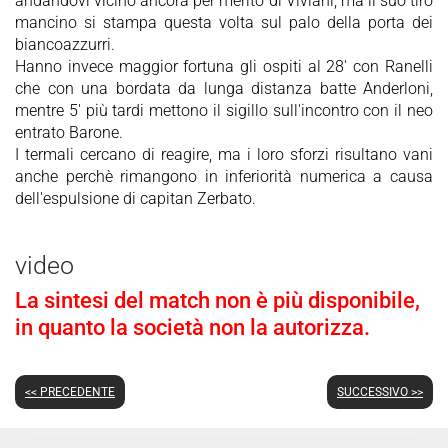
andandovi vicino ancora per merito di Viviani, ma il suo tiro
mancino si stampa questa volta sul palo della porta dei
biancoazzurri.
Hanno invece maggior fortuna gli ospiti al 28' con Ranelli
che con una bordata da lunga distanza batte Anderloni,
mentre 5' più tardi mettono il sigillo sull'incontro con il neo
entrato Barone.
I termali cercano di reagire, ma i loro sforzi risultano vani
anche perchè rimangono in inferiorità numerica a causa
dell'espulsione di capitan Zerbato.
video
La sintesi del match non è più disponibile,
in quanto la società non la autorizza.
<< PRECEDENTE
SUCCESSIVO >>