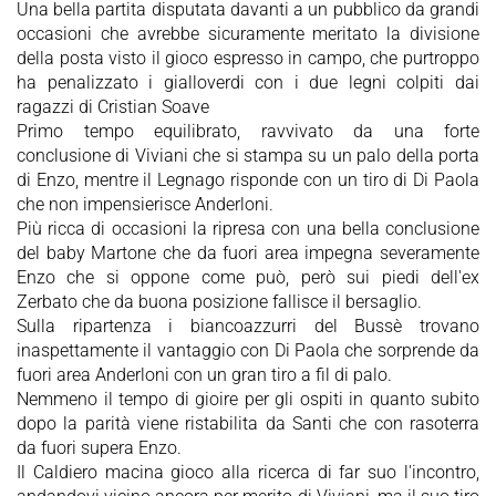
Una bella partita disputata davanti a un pubblico da grandi
occasioni che avrebbe sicuramente meritato la divisione
della posta visto il gioco espresso in campo, che purtroppo
ha penalizzato i gialloverdi con i due legni colpiti dai
ragazzi di Cristian Soave
Primo tempo equilibrato, ravvivato da una forte
conclusione di Viviani che si stampa su un palo della porta
di Enzo, mentre il Legnago risponde con un tiro di Di Paola
che non impensierisce Anderloni.
Più ricca di occasioni la ripresa con una bella conclusione
del baby Martone che da fuori area impegna severamente
Enzo che si oppone come può, però sui piedi dell'ex
Zerbato che da buona posizione fallisce il bersaglio.
Sulla ripartenza i biancoazzurri del Bussè trovano
inaspettamente il vantaggio con Di Paola che sorprende da
fuori area Anderloni con un gran tiro a fil di palo.
Nemmeno il tempo di gioire per gli ospiti in quanto subito
dopo la parità viene ristabilita da Santi che con rasoterra
da fuori supera Enzo.
Il Caldiero macina gioco alla ricerca di far suo l'incontro,