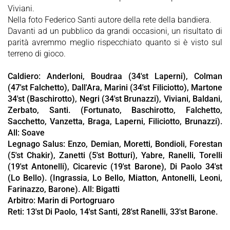
Viviani.
Nella foto Federico Santi autore della rete della bandiera.
Davanti ad un pubblico da grandi occasioni, un risultato di
parità avremmo meglio rispecchiato quanto si è visto sul
terreno di gioco.
Caldiero: Anderloni, Boudraa (34'st Laperni), Colman
(47'st Falchetto), Dall'Ara, Marini (34'st Filiciotto), Martone
34'st (Baschirotto), Negri (34'st Brunazzi), Viviani, Baldani,
Zerbato, Santi. (Fortunato, Baschirotto, Falchetto,
Sacchetto, Vanzetta, Braga, Laperni, Filiciotto, Brunazzi).
All: Soave
Legnago Salus: Enzo, Demian, Moretti, Bondioli, Forestan
(5'st Chakir), Zanetti (5'st Botturi), Yabre, Ranelli, Torelli
(19'st Antonelli), Cicarevic (19'st Barone), Di Paolo 34'st
(Lo Bello). (Ingrassia, Lo Bello, Miatton, Antonelli, Leoni,
Farinazzo, Barone). All: Bigatti
Arbitro: Marin di Portogruaro
Reti: 13'st Di Paolo, 14'st Santi, 28'st Ranelli, 33'st Barone.