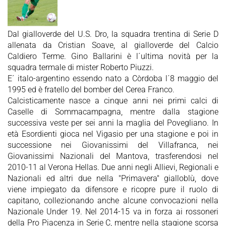
Dal gialloverde del U.S. Dro, la squadra trentina di Serie D
allenata da Cristian Soave, al gialloverde del Calcio
Caldiero Terme. Gino Ballarini è l´ultima novità per la
squadra termale di mister Roberto Piuzzi.
E´ italo-argentino essendo nato a Còrdoba l´8 maggio del
1995 ed è fratello del bomber del Cerea Franco.
Calcisticamente nasce a cinque anni nei primi calci di
Caselle di Sommacampagna, mentre dalla stagione
successiva veste per sei anni la maglia del Povegliano. In
età Esordienti gioca nel Vigasio per una stagione e poi in
successione nei Giovanissimi del Villafranca, nei
Giovanissimi Nazionali del Mantova, trasferendosi nel
2010-11 al Verona Hellas. Due anni negli Allievi, Regionali e
Nazionali ed altri due nella "Primavera" gialloblù, dove
viene impiegato da difensore e ricopre pure il ruolo di
capitano, collezionando anche alcune convocazioni nella
Nazionale Under 19. Nel 2014-15 va in forza ai rossoneri
della Pro Piacenza in Serie C, mentre nella stagione scorsa