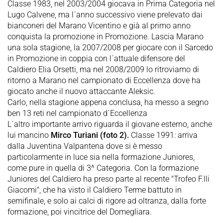
Classe 1983, nel 2003/2004 giocava in Prima Categoria nel
Lugo Calvene, ma l´anno successivo viene prelevato dai
bianconeri del Marano Vicentino e già al primo anno
conquista la promozione in Promozione. Lascia Marano
una sola stagione, la 2007/2008 per giocare con il Sarcedo
in Promozione in coppia con l´attuale difensore del
Caldiero Elia Orsetti, ma nel 2008/2009 lo ritroviamo di
ritorno a Marano nel campionato di Eccellenza dove ha
giocato anche il nuovo attaccante Aleksic.
Carlo, nella stagione appena conclusa, ha messo a segno
ben 13 reti nel campionato d´Eccellenza
L´altro importante arrivo riguarda il giovane esterno, anche
lui mancino
Mirco Turiani (foto 2).
Classe 1991: arriva
dalla Juventina Valpantena dove si è messo
particolarmente in luce sia nella formazione Juniores,
come pure in quella di 3^ Categoria. Con la formazione
Juniores del Caldiero ha preso parte al recente "Trofeo F.lli
Giacomi", che ha visto il Caldiero Terme battuto in
semifinale, e solo ai calci di rigore ad oltranza, dalla forte
formazione, poi vincitrice del Domegliara.