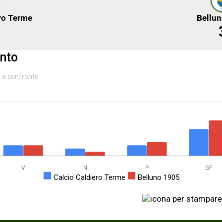
ro Terme
Bellu
nto
e a confronto
V
N
P
GF
Calcio Caldiero Terme
Belluno 1905