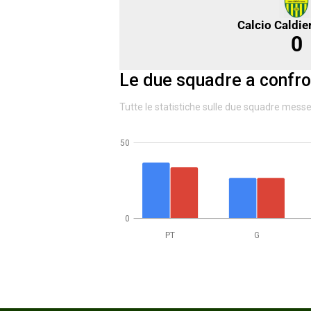
Calcio Caldie
0
Le due squadre a confro
Tutte le statistiche sulle due squadre mess
50
0
PT
G