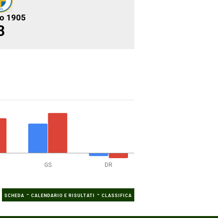
no 1905
3
GS
DR
-
-
SCHEDA
CALENDARIO E RISULTATI
CLASSIFICA