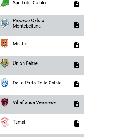
San Luigi Calcio
description
Prodeco Calcio
description
Montebelluna
Mestre
description
Union Feltre
description
Delta Porto Tolle Calcio
description
Villafranca Veronese
description
Tamai
description