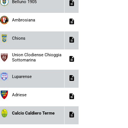
Belluno 1905
description
Ambrosiana
description
Chions
description
Union Clodiense Chioggia
description
Sottomarina
Luparense
description
Adriese
description
Calcio Caldiero Terme
description