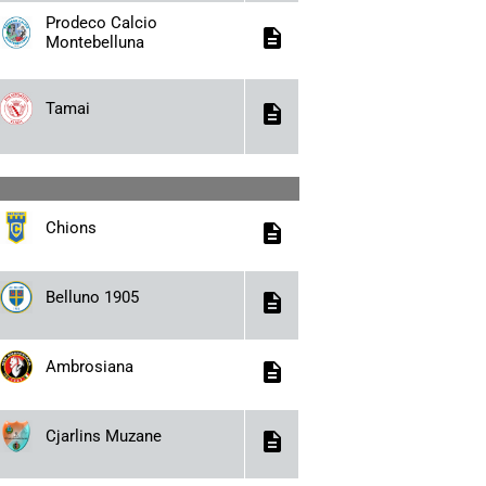
Prodeco Calcio
description
Montebelluna
Tamai
description
Chions
description
Belluno 1905
description
Ambrosiana
description
Cjarlins Muzane
description