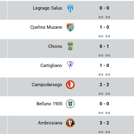
Legnago Salus
0 - 0
0-0
0-0
Cjarlins Muzane
1 - 0
0-0
0-0
Chions
0 - 1
0-0
0-0
Cartigliano
1 - 0
0-0
0-0
Campodarsego
2 - 2
0-0
0-0
Belluno 1905
0 - 0
0-0
0-0
Ambrosiana
3 - 2
0-0
0-0