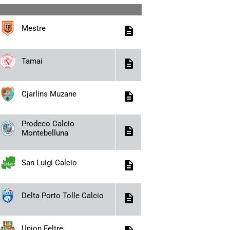
Mestre
description
Tamai
description
Cjarlins Muzane
description
Prodeco Calcio
description
Montebelluna
San Luigi Calcio
description
Delta Porto Tolle Calcio
description
Union Feltre