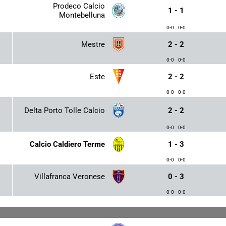
Prodeco Calcio
1 - 1
Montebelluna
0-0
0-0
Mestre
2 - 2
0-0
0-0
Este
2 - 2
0-0
0-0
Delta Porto Tolle Calcio
2 - 2
0-0
0-0
Calcio Caldiero Terme
1 - 3
0-0
0-0
Villafranca Veronese
0 - 3
0-0
0-0