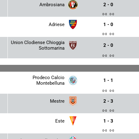
Ambrosiana
2 - 0
0-0
0-0
Adriese
1 - 0
0-0
0-0
Union Clodiense Chioggia
2 - 0
Sottomarina
0-0
0-0
Prodeco Calcio
1 - 1
Montebelluna
0-0
0-0
Mestre
2 - 3
0-0
0-0
Este
1 - 3
0-0
0-0