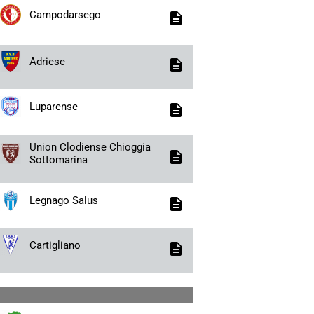
Campodarsego
description
Adriese
description
Luparense
description
Union Clodiense Chioggia
description
Sottomarina
Legnago Salus
description
Cartigliano
description