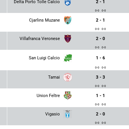
Delta Porto Tolle Calcio
2 - 1
0-0
0-0
Cjarlins Muzane
2 - 1
0-0
0-0
Villafranca Veronese
2 - 0
0-0
0-0
San Luigi Calcio
1 - 6
0-0
0-0
Tamai
3 - 3
0-0
0-0
Union Feltre
1 - 1
0-0
0-0
Vigasio
2 - 0
0-0
0-0