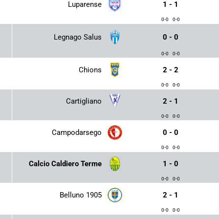
Luparense
1 - 1
0-0
0-0
Legnago Salus
0 - 0
0-0
0-0
Chions
2 - 2
0-0
0-0
Cartigliano
2 - 1
0-0
0-0
Campodarsego
0 - 0
0-0
0-0
Calcio Caldiero Terme
1 - 0
0-0
0-0
Belluno 1905
2 - 1
0-0
0-0