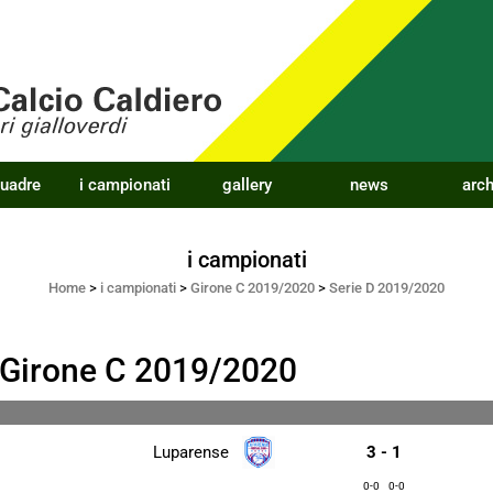
quadre
i campionati
gallery
news
arch
i campionati
Home
>
i campionati
>
Girone C 2019/2020
>
Serie D 2019/2020
 Girone C 2019/2020
Luparense
3 - 1
0-0
0-0