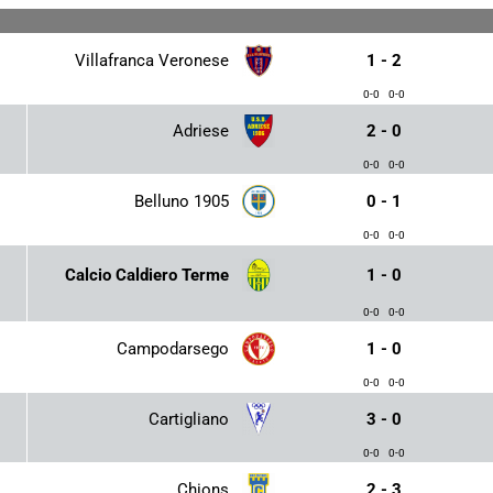
Villafranca Veronese
1 - 2
0-0
0-0
Adriese
2 - 0
0-0
0-0
Belluno 1905
0 - 1
0-0
0-0
Calcio Caldiero Terme
1 - 0
0-0
0-0
Campodarsego
1 - 0
0-0
0-0
Cartigliano
3 - 0
0-0
0-0
Chions
2 - 3