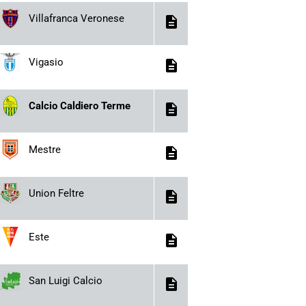
Villafranca Veronese
description
Vigasio
description
Calcio Caldiero Terme
description
Mestre
description
Union Feltre
description
Este
description
San Luigi Calcio
description