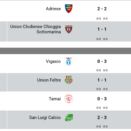
Adriese
2 - 2
0-0
0-0
Union Clodiense Chioggia
1 - 1
Sottomarina
0-0
0-0
Vigasio
0 - 3
0-0
0-0
Union Feltre
1 - 1
0-0
0-0
Tamai
0 - 3
0-0
0-0
San Luigi Calcio
2 - 3
0-0
0-0