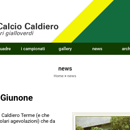
quadre
i campionati
gallery
news
arch
news
Home
>
news
i Giunone
cio Caldiero Terme (e che
olari agevolazioni) che da