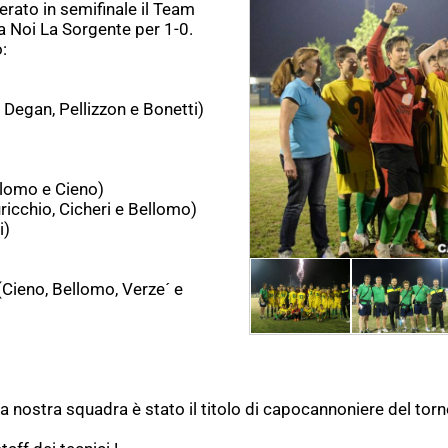
rato in semifinale il Team
ea Noi La Sorgente per 1-0.
:
 Degan, Pellizzon e Bonetti)
llomo e Cieno)
ricchio, Cicheri e Bellomo)
i)
Cieno, Bellomo, Verze´ e
)
a nostra squadra è stato il titolo di capocannoniere del tor