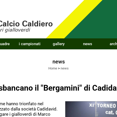
quadre
i campionati
gallery
news
arch
news
Home
>
news
sbancano il "Bergamini" di Cadida
me hanno trionfato nel
zato dalla società Cadidavid.
are i gialloverdi di Marco