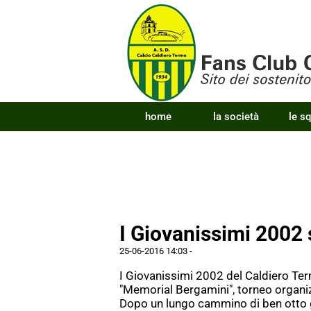
home
la società
le s
I Giovanissimi 2002 
25-06-2016 14:03
-
I Giovanissimi 2002 del Caldiero Ter
"Memorial Bergamini", torneo organiz
Dopo un lungo cammino di ben otto g