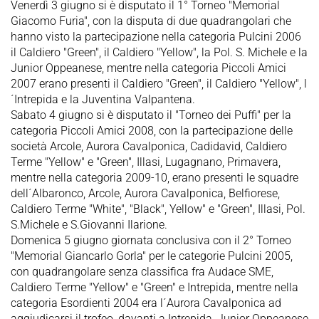
Venerdì 3 giugno si è disputato il 1° Torneo "Memorial
Giacomo Furia", con la disputa di due quadrangolari che
hanno visto la partecipazione nella categoria Pulcini 2006
il Caldiero "Green", il Caldiero "Yellow", la Pol. S. Michele e la
Junior Oppeanese, mentre nella categoria Piccoli Amici
2007 erano presenti il Caldiero "Green", il Caldiero "Yellow", l
´Intrepida e la Juventina Valpantena.
Sabato 4 giugno si è disputato il "Torneo dei Puffi" per la
categoria Piccoli Amici 2008, con la partecipazione delle
società Arcole, Aurora Cavalponica, Cadidavid, Caldiero
Terme "Yellow" e "Green", Illasi, Lugagnano, Primavera,
mentre nella categoria 2009-10, erano presenti le squadre
dell´Albaronco, Arcole, Aurora Cavalponica, Belfiorese,
Caldiero Terme "White", "Black", Yellow" e "Green", Illasi, Pol.
S.Michele e S.Giovanni Ilarione.
Domenica 5 giugno giornata conclusiva con il 2° Torneo
"Memorial Giancarlo Gorla" per le categorie Pulcini 2005,
con quadrangolare senza classifica fra Audace SME,
Caldiero Terme "Yellow" e "Green" e Intrepida, mentre nella
categoria Esordienti 2004 era l´Aurora Cavalponica ad
aggiudicarsi il trofeo, davanti a Intrepida, Junior Oppeanese