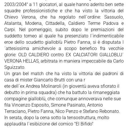
2003/2004" a 11 giocatori, al quale hanno aderito ben sette
squadre professionistiche e che ha visto la vittoria del
Chievo Verona, che ha regolato nell´ordine: Sassuolo,
Atalanta, Modena, Cittadella, Caldiero Terme Padova e
Carpi. Nel pomeriggio, subito dopo le premiazioni del
suddetto torneo al quale ha presenziato l´indimenticabile
eroe dello scudetto gialloblù Pietro Fanna, si è disputata l
´attesissima amichevole a scopo benefico fra vecchie
glorie: OLD CALDIERO contro EX CALCIATORI GIALLOBLU´
VERONA HELLAS, arbitrata in maniera impeccabile da Carlo
Sguizzato.
Un gran bel match che ha visto la vittoria dei padroni di
casa di mister Giancarlo Brutti con una r
ete dell´ex Andrea Molinaroli (in gioventù aveva sfiorato il
debutto in prima squadra) che ha battuto la rimaneggiata
compagine gialloblù, che comunque annoverava nelle sue
fila Vincenzo Esposito, Simone Pasinato, Antonio
Terraciano, Pietro Fanna, Nico Penzo e Stefano Rebonato.
In serata, dopo la cena sotto la tensostruttura, molto
applaudita l´esibizione del comico "El Bifido"