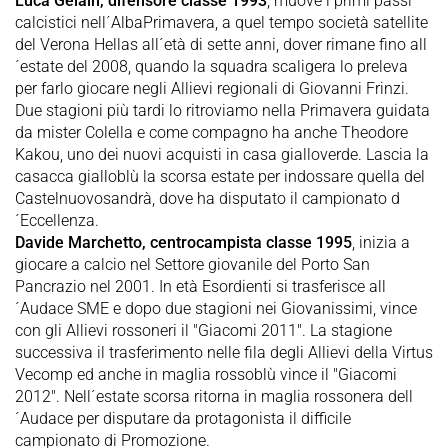
Luca Gelain, difensore classe 1993
, muove i primi passi
calcistici nell´AlbaPrimavera, a quel tempo società satellite
del Verona Hellas all´età di sette anni, dover rimane fino all
´estate del 2008, quando la squadra scaligera lo preleva
per farlo giocare negli Allievi regionali di Giovanni Frinzi.
Due stagioni più tardi lo ritroviamo nella Primavera guidata
da mister Colella e come compagno ha anche Theodore
Kakou, uno dei nuovi acquisti in casa gialloverde. Lascia la
casacca gialloblù la scorsa estate per indossare quella del
Castelnuovosandrà, dove ha disputato il campionato d
´Eccellenza.
Davide Marchetto, centrocampista classe 1995
, inizia a
giocare a calcio nel Settore giovanile del Porto San
Pancrazio nel 2001. In età Esordienti si trasferisce all
´Audace SME e dopo due stagioni nei Giovanissimi, vince
con gli Allievi rossoneri il "Giacomi 2011". La stagione
successiva il trasferimento nelle fila degli Allievi della Virtus
Vecomp ed anche in maglia rossoblù vince il "Giacomi
2012". Nell´estate scorsa ritorna in maglia rossonera dell
´Audace per disputare da protagonista il difficile
campionato di Promozione.