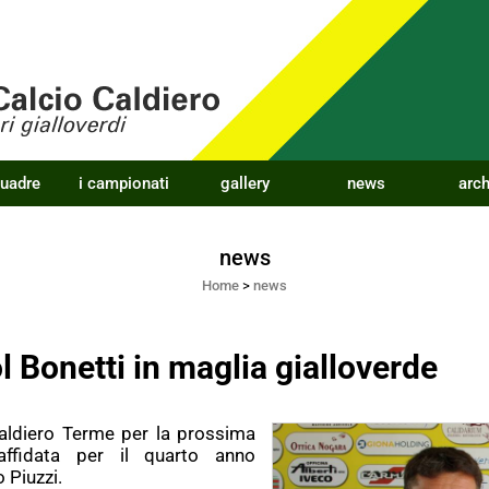
quadre
i campionati
gallery
news
arch
news
Home
>
news
l Bonetti in maglia gialloverde
Caldiero Terme per la prossima
affidata per il quarto anno
 Piuzzi.