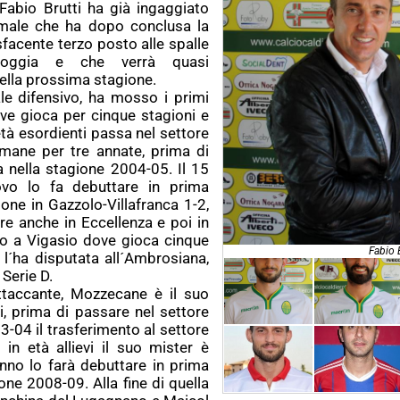
 Fabio Brutti ha già ingaggiato
ermale che ha dopo conclusa la
facente terzo posto alle spalle
ioggia e che verrà quasi
lla prossima stagione.
ale difensivo, ha mosso i primi
ve gioca per cinque stagioni e
tà esordienti passa nel settore
imane per tre annate, prima di
nca nella stagione 2004-05. Il 15
ovo lo fa debuttare in prima
ne in Gazzolo-Villafranca 1-2,
e anche in Eccellenza e poi in
to a Vigasio dove gioca cinque
Fabio 
 l´ha disputata all´Ambrosiana,
 Serie D.
ttaccante, Mozzecane è il suo
i, prima di passare nel settore
3-04 il trasferimento al settore
n età allievi il suo mister è
nno lo farà debuttare in prima
e 2008-09. Alla fine di quella