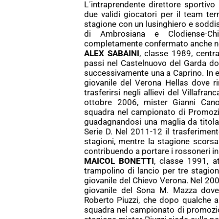
L´intraprendente direttore sportivo
due validi giocatori per il team t
stagione con un lusinghiero e soddis
di Ambrosiana e Clodiense-Ch
completamente confermato anche ne
ALEX SABAINI
, classe 1989, centr
passi nel Castelnuovo del Garda do
successivamente una a Caprino. In e
giovanile del Verona Hellas dove r
trasferirsi negli allievi del Villafra
ottobre 2006, mister Gianni Can
squadra nel campionato di Promozio
guadagnandosi una maglia da titolar
Serie D. Nel 2011-12 il trasferimen
stagioni, mentre la stagione scorsa
contribuendo a portare i rossoneri in
MAICOL BONETTI
, classe 1991, a
trampolino di lancio per tre stagion
giovanile del Chievo Verona. Nel 200
giovanile del Sona M. Mazza dove i
Roberto Piuzzi, che dopo qualche a
squadra nel campionato di promozion