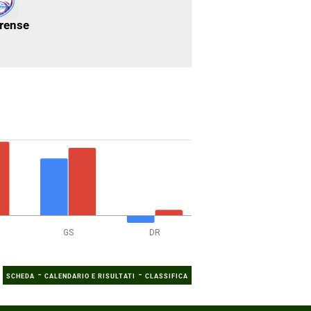
rense
GS
DR
-
-
SCHEDA
CALENDARIO E RISULTATI
CLASSIFICA