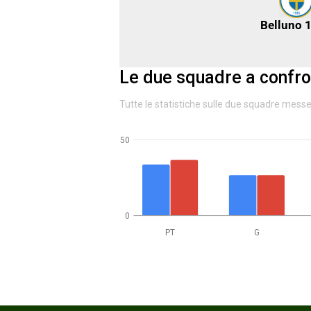
Belluno 
Le due squadre a confro
Tutte le statistiche sulle due squadre mess
50
0
PT
G