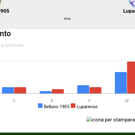
1905
Lupa
sosp.
nto
e a confronto
V
N
P
GF
Belluno 1905
Luparense