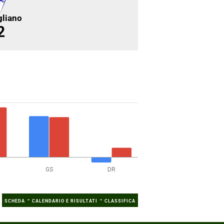
gliano
2
GS
DR
-
-
SCHEDA
CALENDARIO E RISULTATI
CLASSIFICA