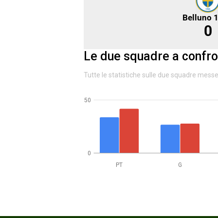
Belluno 
0
Le due squadre a confro
Tutte le statistiche sulle due squadre mess
50
0
PT
G