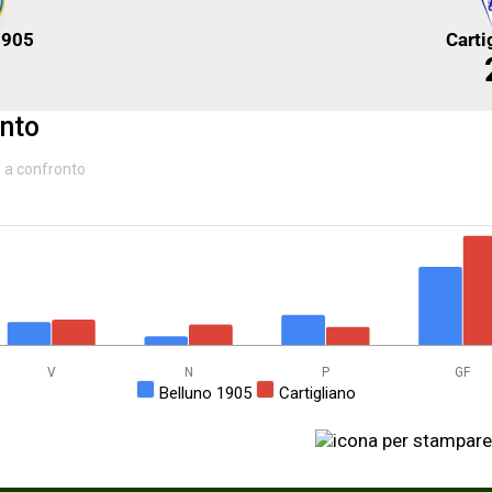
1905
Carti
nto
e a confronto
V
N
P
GF
Belluno 1905
Cartigliano