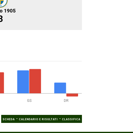
no 1905
3
GS
DR
-
-
SCHEDA
CALENDARIO E RISULTATI
CLASSIFICA