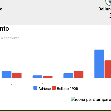
se
Bellu
nto
e a confronto
V
N
P
GF
Adriese
Belluno 1905