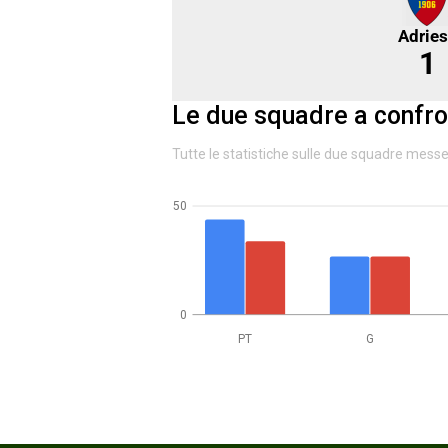
Adrie
1
Le due squadre a confro
Tutte le statistiche sulle due squadre mess
50
0
PT
G