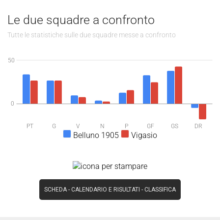
Le due squadre a confronto
Tutte le statistiche sulle due squadre messe a confronto
50
0
PT
G
V
N
P
GF
GS
DR
Belluno 1905
Vigasio
SCHEDA
-
CALENDARIO E RISULTATI
-
CLASSIFICA