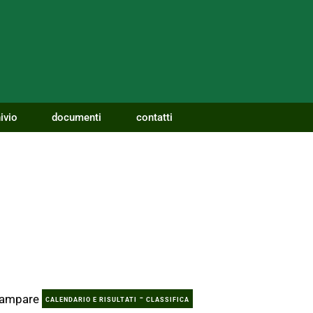
ivio
documenti
contatti
8
-
CALENDARIO E RISULTATI
CLASSIFICA