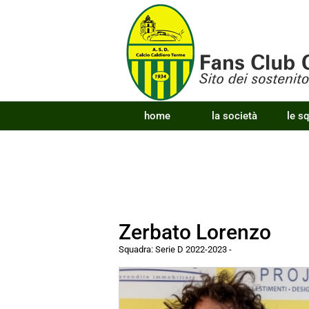
home
la società
le s
Zerbato Lorenzo
Squadra:
Serie D 2022-2023
-