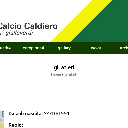
quadre
i campionati
gallery
news
arch
gli atleti
Home
>
gli atleti
Data di nascita:
24-10-1991
Ruolo: