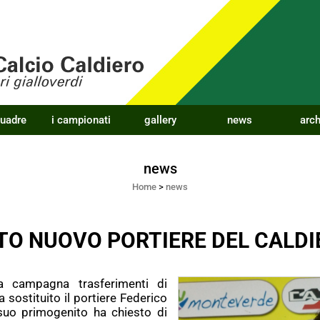
quadre
i campionati
gallery
news
arch
news
Home
>
news
O NUOVO PORTIERE DEL CALDI
a campagna trasferimenti di
 sostituito il portiere Federico
suo primogenito ha chiesto di