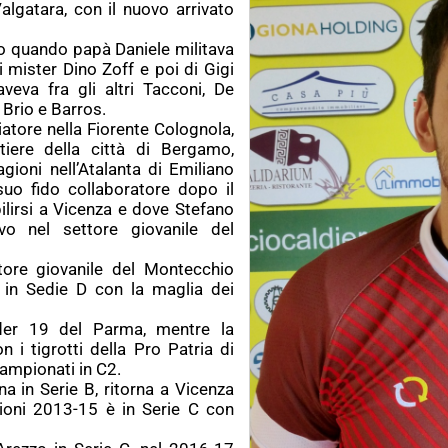
algatara, con il nuovo arrivato
no quando papà Daniele militava
 mister Dino Zoff e poi di Gigi
va fra gli altri Tacconi, De
 Brio e Barros.
atore nella Fiorente Colognola,
tiere della città di Bergamo,
gioni nell’Atalanta di Emiliano
suo fido collaboratore dopo il
abilirsi a Vicenza e dove Stefano
vo nel settore giovanile del
tore giovanile del Montecchio
in Sedie D con la maglia dei
nder 19 del Parma, mentre la
 i tigrotti della Pro Patria di
ampionati in C2.
 in Serie B, ritorna a Vicenza
ioni 2013-15 è in Serie C con