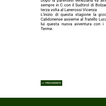
Dopo la parentesi veneziana va all’
sempre in C con il Sudtirol di Bolza
terza volta al Lanerossi Vicenza
L’inizio di questa stagione la gio
Calidonense assieme al fratello Luc
lui questa nuova avventura con i c
Terme.
<< PRECEDENTE