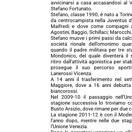
avvicinarsi a casa accasandosi al V
Stefano Fortunato.
Stefano, classe 1990, è nato a Tori
da centrocampista nella Juventus di
Maifredi e dove come compagni ave
Agostini, Baggio, Schillaci; Marocchi,
Stefano muove i primi passi da calci
società rionale dell’omonimo quar
quando il padre militava per tre sta
Mondonico, del quale diventerà il 
ritiro dall’attività agonistica per st
prosegue il suo percorso sporti
Lanerossi Vicenza.
A 14 anni il trasferimento nel set
Maggiore, dove a 16 anni debutta 
biancorossi.
Nel 2009-10 il passaggio nell’U
stagione successiva lo troviamo con
Busto Arsizio, dove rimane per due c
La stagione 2011-12 è con il Modena
l’anno dopo, mentre nelle due stag
l’Unione Venezia.