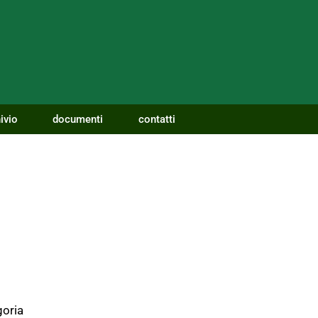
ivio
documenti
contatti
oria