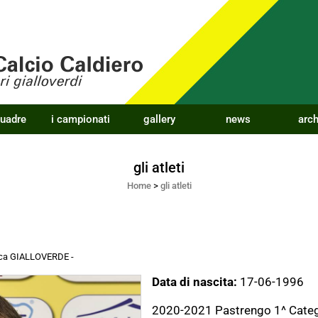
quadre
i campionati
gallery
news
arch
gli atleti
Home
>
gli atleti
acca GIALLOVERDE
-
Data di nascita:
17-06-1996
2020-2021 Pastrengo 1^ Categ