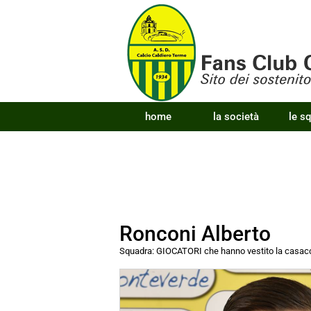
home
la società
le s
Ronconi Alberto
Squadra:
GIOCATORI che hanno vestito la cas