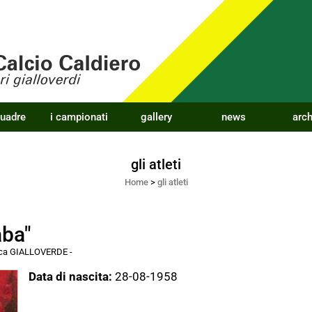
quadre
i campionati
gallery
news
arch
gli atleti
Home
>
gli atleti
aba"
acca GIALLOVERDE
-
Data di nascita:
28-08-1958