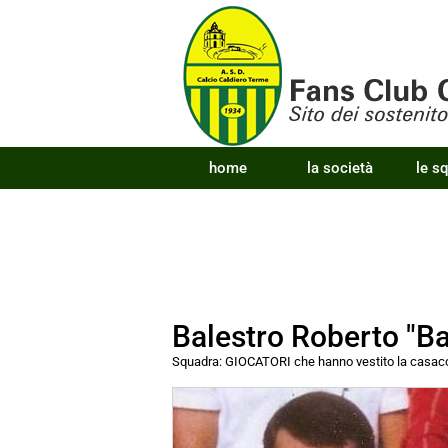
home
la società
le s
Balestro Roberto "B
Squadra:
GIOCATORI che hanno vestito la cas