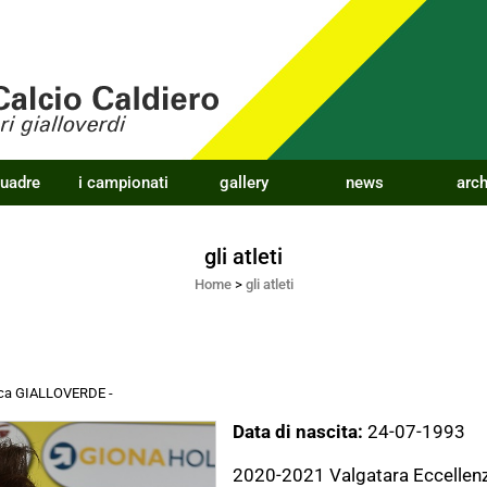
quadre
i campionati
gallery
news
arch
gli atleti
Home
>
gli atleti
acca GIALLOVERDE
-
Data di nascita:
24-07-1993
2020-2021 Valgatara Eccellen