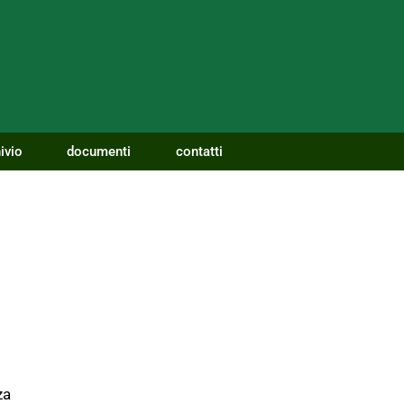
ivio
documenti
contatti
za