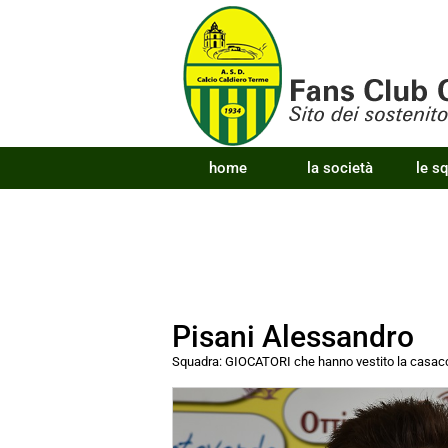
home
la società
le s
Pisani Alessandro
Squadra:
GIOCATORI che hanno vestito la cas