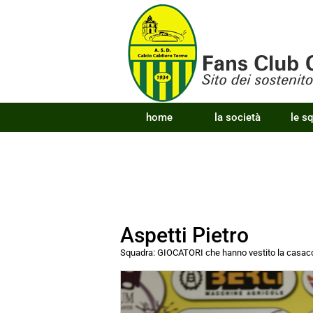
home
la società
le s
Aspetti Pietro
Squadra:
GIOCATORI che hanno vestito la cas