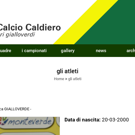
quadre
i campionati
gallery
news
arch
gli atleti
Home
>
gli atleti
acca GIALLOVERDE
-
Data di nascita:
20-03-2000