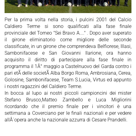
Per la prima volta nella storia, i pulcini 2001 del Calcio
Caldiero Terme si sono qualificati alla fase finale
provinciale del Torneo "Sei Bravo A...." . Dopo aver superato
il girone eliminatorio come migliore delle seconde
classificate, in un girone che comprendeva Belfiorese, Illasi,
Sambonifacese e San Giovanni Ilarione, ora hanno
acquisito il diritto di partecipare alla fase finale in
programma il 1Â° maggio a Castelnuovo del Garda contro i
pari etÃ delle societÃ Alba Borgo Roma, Ambrosiana, Cerea,
Golosine, Sambonifacese, Team S.Lucia, Virtus ed appunto
i nostri ragazzini del Caldiero Terme.
In bocca al lupo ai nostri piccoli campioncini dei mister
Stefano Brusco,Matteo Zambello e Luca Migliorini
ricordando che il premio finale per i vincitori è una
settimana a Coverciano per le finali nazionali e per vedere
allÂ´opera anche la nazionale azzurra di Cesare Prandelli.