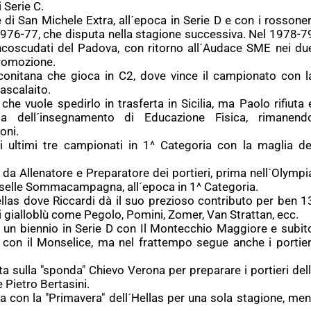
 Serie C.
 di San Michele Extra, all´epoca in Serie D e con i rossoner
 1976-77, che disputa nella stagione successiva. Nel 1978-7
ancoscudati del Padova, con ritorno all´Audace SME nei du
Promozione.
nconitana che gioca in C2, dove vince il campionato con l
ascalaito.
che vuole spedirlo in trasferta in Sicilia, ma Paolo rifiuta 
ada dell´insegnamento di Educazione Fisica, rimanend
oni.
 ultimi tre campionati in 1^ Categoria con la maglia de
 da Allenatore e Preparatore dei portieri, prima nell´Olympi
aselle Sommacampagna, all´epoca in 1^ Categoria.
las dove Riccardi dà il suo prezioso contributo per ben 1
i gialloblù come Pegolo, Pomini, Zomer, Van Strattan, ecc.
 un biennio in Serie D con Il Montecchio Maggiore e subit
 con il Monselice, ma nel frattempo segue anche i portier
 sulla "sponda" Chievo Verona per preparare i portieri della "
 Pietro Bertasini.
a con la "Primavera" dell´Hellas per una sola stagione, men