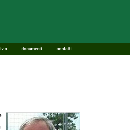
ivio
documenti
contatti
e
i