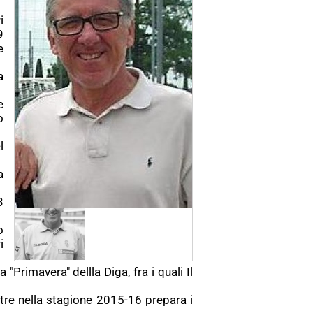
i
9
e
a
e
o
l
a
3
o
i
Primavera" dellla Diga, fra i quali Il
tre nella stagione 2015-16 prepara i