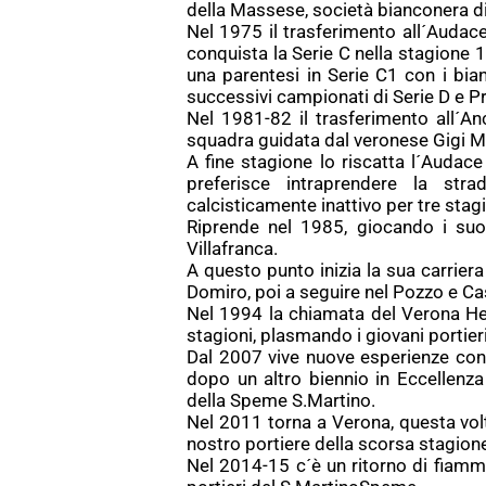
della Massese, società bianconera di
Nel 1975 il trasferimento all´Audace
conquista la Serie C nella stagione
una parentesi in Serie C1 con i bi
successivi campionati di Serie D e 
Nel 1981-82 il trasferimento all´A
squadra guidata dal veronese Gigi M
A fine stagione lo riscatta l´Audace 
preferisce intraprendere la str
calcisticamente inattivo per tre stagi
Riprende nel 1985, giocando i suoi
Villafranca.
A questo punto inizia la sua carriera
Domiro, poi a seguire nel Pozzo e C
Nel 1994 la chiamata del Verona Hel
stagioni, plasmando i giovani portier
Dal 2007 vive nuove esperienze con
dopo un altro biennio in Eccellenza
della Speme S.Martino.
Nel 2011 torna a Verona, questa volta
nostro portiere della scorsa stagione
Nel 2014-15 c´è un ritorno di fiamm