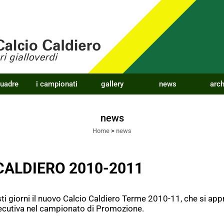
quadre
i campionati
gallery
news
arch
news
Home
>
news
CALDIERO 2010-2011
i giorni il nuovo Calcio Caldiero Terme 2010-11, che si app
secutiva nel campionato di Promozione.