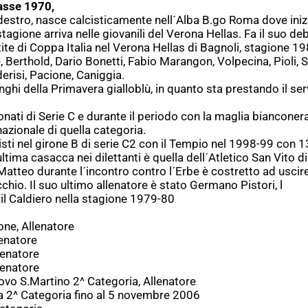
asse 1970,
destro, nasce calcisticamente nell´Alba B.go Roma dove iniz
stagione arriva nelle giovanili del Verona Hellas. Fa il suo de
ite di Coppa Italia nel Verona Hellas di Bagnoli, stagione 1
erthold, Dario Bonetti, Fabio Marangon, Volpecina, Pioli, S
lderisi, Pacione, Caniggia.
nghi della Primavera gialloblù, in quanto sta prestando il ser
nati di Serie C e durante il periodo con la maglia bianconer
azionale di quella categoria.
isti nel girone B di serie C2 con il Tempio nel 1998-99 con 1
tima casacca nei dilettanti è quella dell´Atletico San Vito di
atteo durante l´incontro contro l´Erbe è costretto ad uscire
occhio. Il suo ultimo allenatore è stato Germano Pistori, l
 il Caldiero nella stagione 1979-80
ne, Allenatore
enatore
lenatore
lenatore
vo S.Martino 2^ Categoria, Allenatore
a 2^ Categoria fino al 5 novembre 2006