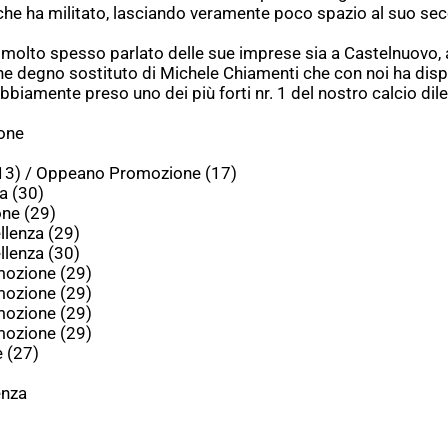
a che ha militato, lasciando veramente poco spazio al suo se
molto spesso parlato delle sue imprese sia a Castelnuovo,
e degno sostituto di Michele Chiamenti che con noi ha disp
biamente preso uno dei più forti nr. 1 del nostro calcio dile
one
3) / Oppeano Promozione (17)
a (30)
ne (29)
lenza (29)
lenza (30)
ozione (29)
ozione (29)
ozione (29)
ozione (29)
 (27)
enza