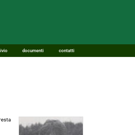
ivio
documenti
contatti
resta