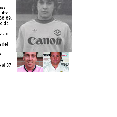
ia a
butto
988-89,
oldà,
vizio
a del
3
 al 37