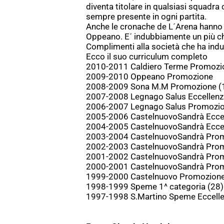
diventa titolare in qualsiasi squadr
sempre presente in ogni partita.
Anche le cronache de L´Arena hanno 
Oppeano. E´ indubbiamente un più ch
Complimenti alla società che ha indub
Ecco il suo curriculum completo
2010-2011 Caldiero Terme Promozi
2009-2010 Oppeano Promozione
2008-2009 Sona M.M Promozione (1
2007-2008 Legnago Salus Eccellenz
2006-2007 Legnago Salus Promozio
2005-2006 CastelnuovoSandrà Eccel
2004-2005 CastelnuovoSandrà Eccel
2003-2004 CastelnuovoSandrà Prom
2002-2003 CastelnuovoSandrà Prom
2001-2002 CastelnuovoSandrà Prom
2000-2001 CastelnuovoSandrà Prom
1999-2000 Castelnuovo Promozione
1998-1999 Speme 1^ categoria (28)
1997-1998 S.Martino Speme Eccell