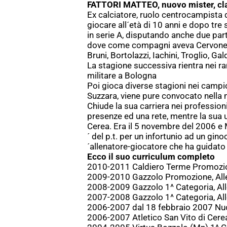
FATTORI MATTEO, nuovo mister, cl
Ex calciatore, ruolo centrocampista 
giocare all´età di 10 anni e dopo tre 
in serie A, disputando anche due part
dove come compagni aveva Cervone, B
Bruni, Bortolazzi, Iachini, Troglio, Ga
La stagione successiva rientra nei ra
militare a Bologna
Poi gioca diverse stagioni nei campio
Suzzara, viene pure convocato nella n
Chiude la sua carriera nei profession
presenze ed una rete, mentre la sua ul
Cerea. Era il 5 novembre del 2006 e M
´ del p.t. per un infortunio ad un gin
´allenatore-giocatore che ha guidato
Ecco il suo curriculum completo
2010-2011 Caldiero Terme Promozio
2009-2010 Gazzolo Promozione, All
2008-2009 Gazzolo 1^ Categoria, Al
2007-2008 Gazzolo 1^ Categoria, Al
2006-2007 dal 18 febbraio 2007 Nuo
2006-2007 Atletico San Vito di Cere