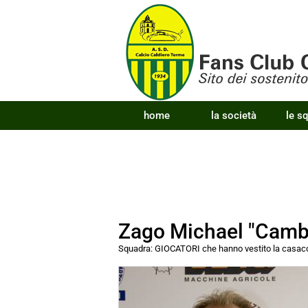
home
la società
le s
Zago Michael "Camb
Squadra:
GIOCATORI che hanno vestito la cas