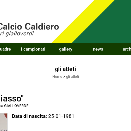
quadre
i campionati
gallery
news
arch
gli atleti
Home
>
gli atleti
iasso"
acca GIALLOVERDE
-
Data di nascita:
25-01-1981