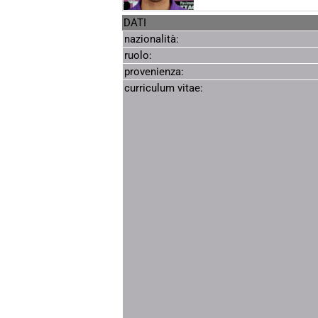
DATI
nazionalità:
ruolo:
provenienza:
curriculum vitae: