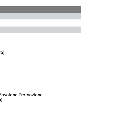
25)
 Bovolone Promozione
3)