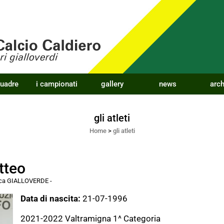
quadre
i campionati
gallery
news
arch
gli atleti
Home
>
gli atleti
tteo
acca GIALLOVERDE
-
Data di nascita:
21-07-1996
2021-2022 Valtramigna 1^ Categoria