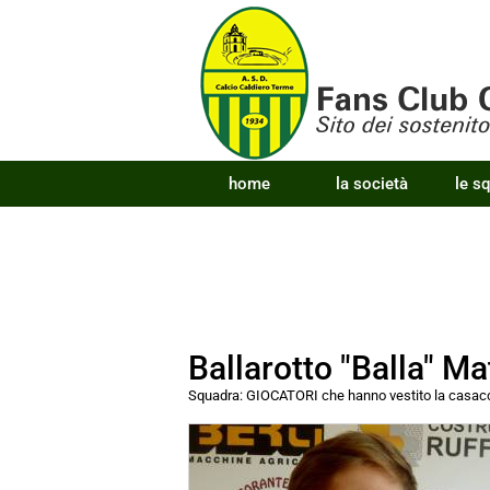
home
la società
le s
Ballarotto "Balla" Ma
Squadra:
GIOCATORI che hanno vestito la cas