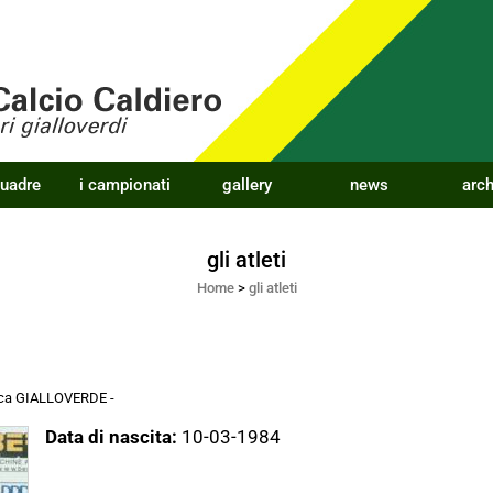
quadre
i campionati
gallery
news
arch
gli atleti
Home
>
gli atleti
acca GIALLOVERDE
-
Data di nascita:
10-03-1984