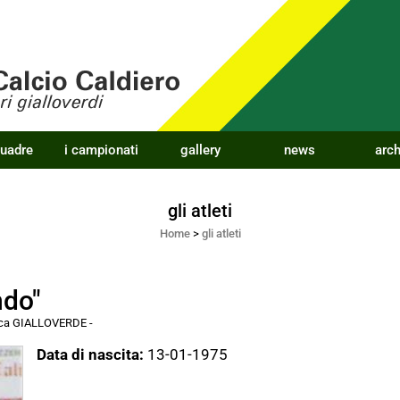
quadre
i campionati
gallery
news
arch
gli atleti
Home
>
gli atleti
do"
acca GIALLOVERDE
-
Data di nascita:
13-01-1975