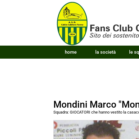
home
la società
le s
Mondini Marco "Mon
Squadra:
GIOCATORI che hanno vestito la cas