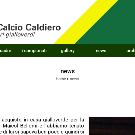
quadre
i campionati
gallery
news
arch
news
Home
>
news
 acquisto in casa gialloverde per la
 Maicol Bellomi e l´abbiamo tenuto
 di lui si sapeva ben poco e quindi si