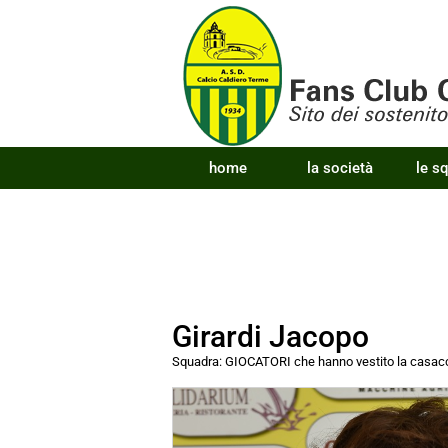
home
la società
le s
Girardi Jacopo
Squadra:
GIOCATORI che hanno vestito la cas