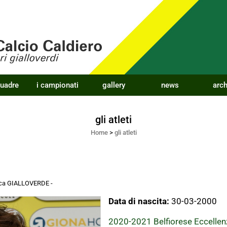
quadre
i campionati
gallery
news
arch
gli atleti
Home
>
gli atleti
acca GIALLOVERDE
-
Data di nascita:
30-03-2000
2020-2021 Belfiorese Eccellen