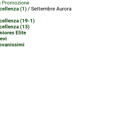
a Promozione
ellenza (1)
/ Settembre Aurora
ellenza (19-1)
ellenza (13)
iores Elite
evi
ovanissimi