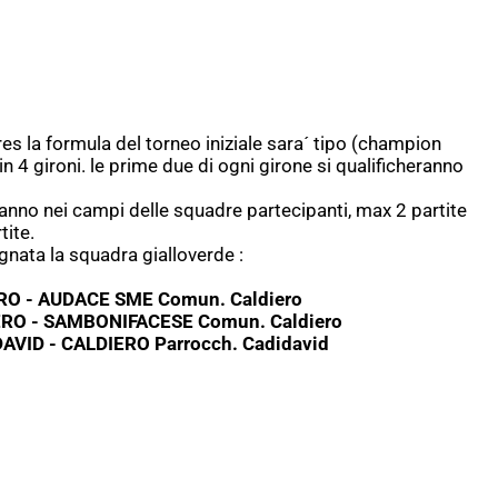
res la formula del torneo iniziale sara´ tipo (champion
n 4 gironi. le prime due di ogni girone si qualificheranno
eranno nei campi delle squadre partecipanti, max 2 partite
tite.
ata la squadra gialloverde :
IERO - AUDACE SME Comun. Caldiero
IERO - SAMBONIFACESE Comun. Caldiero
DAVID - CALDIERO Parrocch. Cadidavid