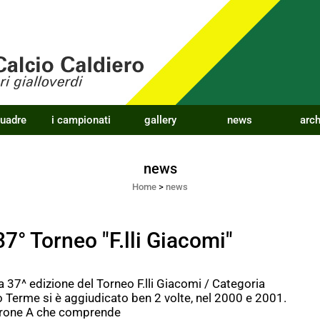
quadre
i campionati
gallery
news
arch
news
Home
>
news
37° Torneo "F.lli Giacomi"
lla 37^ edizione del Torneo F.lli Giacomi / Categoria
ro Terme si è aggiudicato ben 2 volte, nel 2000 e 2001.
 Girone A che comprende