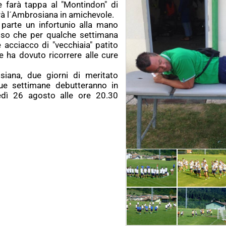
e farà tappa al "Montindon" di
rà l´Ambrosiana in amichevole.
parte un infortunio alla mano
sso che per qualche settimana
 acciacco di "vecchiaia" patito
 ha dovuto ricorrere alle cure
iana, due giorni di meritato
due settimane debutteranno in
ledì 26 agosto alle ore 20.30