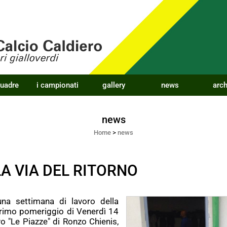
quadre
i campionati
gallery
news
arch
news
Home
>
news
LA VIA DEL RITORNO
una settimana di lavoro della
primo pomeriggio di Venerdì 14
o "Le Piazze" di Ronzo Chienis,