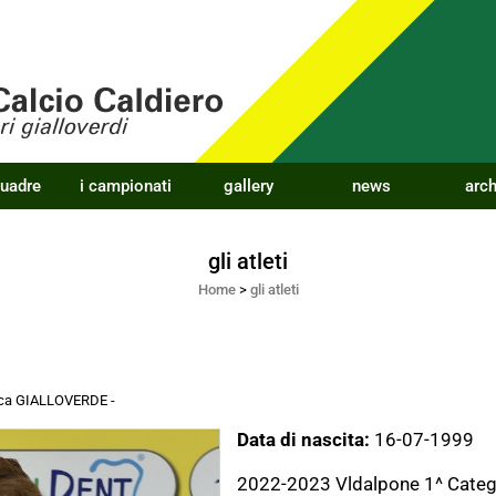
quadre
i campionati
gallery
news
arch
gli atleti
Home
>
gli atleti
acca GIALLOVERDE
-
Data di nascita:
16-07-1999
2022-2023 Vldalpone 1^ Categ