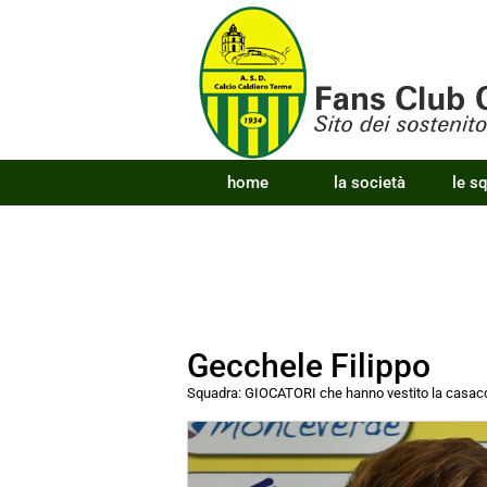
home
la società
le s
Gecchele Filippo
Squadra:
GIOCATORI che hanno vestito la cas