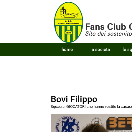
home
la società
le s
Bovi Filippo
Squadra:
GIOCATORI che hanno vestito la cas