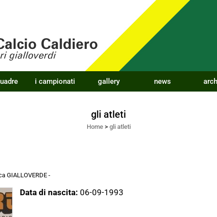
quadre
i campionati
gallery
news
arch
gli atleti
Home
>
gli atleti
acca GIALLOVERDE
-
Data di nascita:
06-09-1993