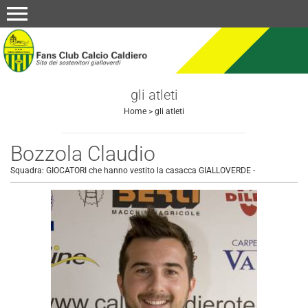
menu
gli atleti
Home
>
gli atleti
Bozzola Claudio
Squadra:
GIOCATORI che hanno vestito la casacca GIALLOVERDE
-