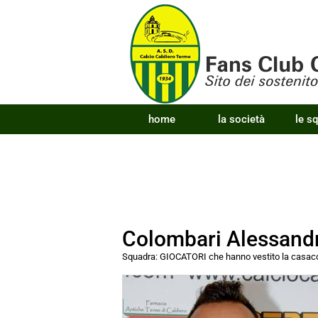
home
la società
le s
Colombari Alessandr
Squadra:
GIOCATORI che hanno vestito la cas