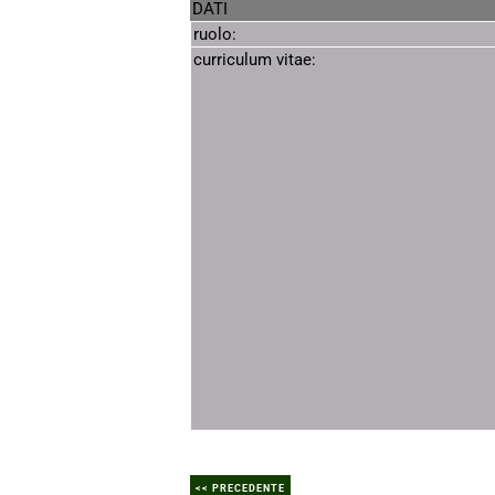
DATI
ruolo:
curriculum vitae:
<< PRECEDENTE