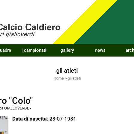
quadre
i campionati
gallery
news
arch
gli atleti
Home
>
gli atleti
o "Colo"
acca GIALLOVERDE
-
Data di nascita:
28-07-1981